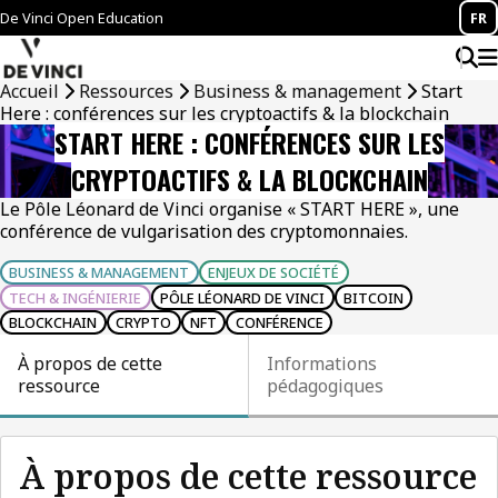
De Vinci Open Education
FR
Accueil
Ressources
Business & management
Start
Here : conférences sur les cryptoactifs & la blockchain
START HERE : CONFÉRENCES SUR LES
CRYPTOACTIFS & LA BLOCKCHAIN
Le Pôle Léonard de Vinci organise « START HERE », une
conférence de vulgarisation des cryptomonnaies.
BUSINESS & MANAGEMENT
ENJEUX DE SOCIÉTÉ
TECH & INGÉNIERIE
PÔLE LÉONARD DE VINCI
BITCOIN
BLOCKCHAIN
CRYPTO
NFT
CONFÉRENCE
À propos de cette
Informations
ressource
pédagogiques
À propos de cette ressource